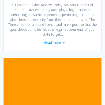
5 Tips about 1xbet Review Today You Should Use Cell
sports activities betting apps play a big position in
enhancing consumer experience, permitting bettors to
place bets conveniently from their smartphones. All The
Time check for a sound license and make positive that the
sportsbook complies with the legal requirements of your
state to get…
Read more