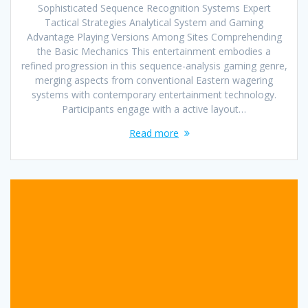
Sophisticated Sequence Recognition Systems Expert
Tactical Strategies Analytical System and Gaming
Advantage Playing Versions Among Sites Comprehending
the Basic Mechanics This entertainment embodies a
refined progression in this sequence-analysis gaming genre,
merging aspects from conventional Eastern wagering
systems with contemporary entertainment technology.
Participants engage with a active layout…
Read more