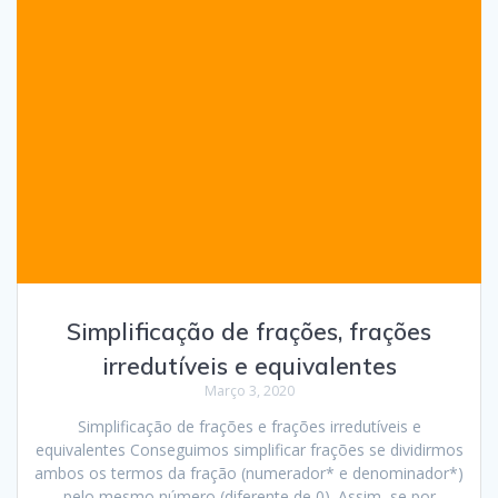
Simplificação de frações, frações
irredutíveis e equivalentes
Março 3, 2020
Simplificação de frações e frações irredutíveis e
equivalentes Conseguimos simplificar frações se dividirmos
ambos os termos da fração (numerador* e denominador*)
pelo mesmo número (diferente de 0). Assim, se por