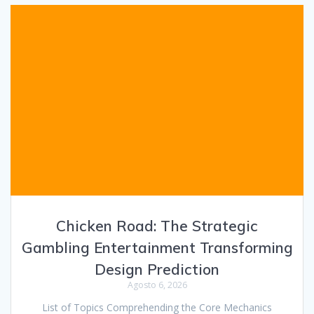
Chicken Road: The Strategic
Gambling Entertainment Transforming
Design Prediction
Agosto 6, 2026
List of Topics Comprehending the Core Mechanics