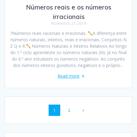
Números reais e os números
irracionais
Novembro 27, 2019
?Números reais racionais e irracionais.
A diferença entre
números naturais, inteiros, reais e irracionais. Conjuntos N
Z Q e R.
Números Naturais e Inteiros Relativos Ao longo
do 1.º ciclo aprendeste os números naturais (N). Já no final
do 6.º ano estudaste os números negativos. Ao conjunto
dos números inteiros (positivos, negativos e o próprio…
Read more
Posts
Page
Page
1
2
navigation