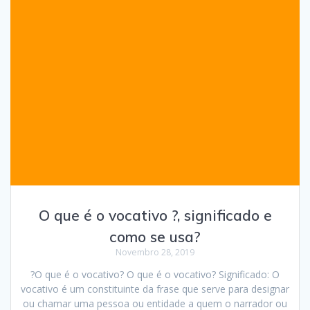
O que é o vocativo ?, significado e
como se usa?
Novembro 28, 2019
?O que é o vocativo? O que é o vocativo? Significado: O
vocativo é um constituinte da frase que serve para designar
ou chamar uma pessoa ou entidade a quem o narrador ou