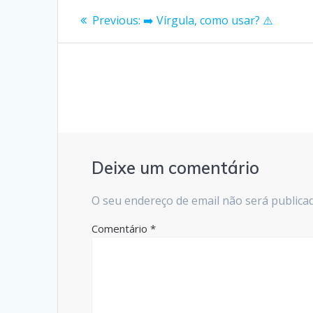
Navegação
Previous
Previous:
➡️ Vírgula, como usar? ⚠️
post:
de
artigos
Deixe um comentário
O seu endereço de email não será publica
Comentário
*