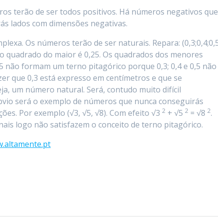
eros terão de ser todos positivos. Há números negativos qu
rás lados com dimensões negativas.
plexa. Os números terão de ser naturais. Repara: (0,3;0,4;0,
 quadrado do maior é 0,25. Os quadrados dos menores
,25 não formam um terno pitagórico porque 0,3; 0,4 e 0,5 não
er que 0,3 está expresso em centímetros e que se
ja, um número natural. Será, contudo muito difícil
óbvio será o exemplo de números que nunca conseguirás
2
2
2
es. Por exemplo (√3, √5, √8). Com efeito √3
+ √5
= √8
.
ais logo não satisfazem o conceito de terno pitagórico.
w.altamente.pt