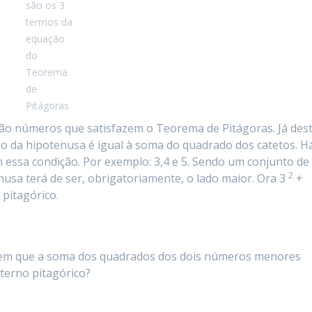
são os 3
termos da
equação
do
Teorema
de
Pitágoras
ão números que satisfazem o Teorema de Pitágoras. Já des
do da hipotenusa é igual à soma do quadrado dos catetos. H
 essa condição. Por exemplo: 3,4 e 5. Sendo um conjunto de
2
nusa terá de ser, obrigatoriamente, o lado maior. Ora 3
+
 pitagórico.
 em que a soma dos quadrados dos dois números menores
terno pitagórico?