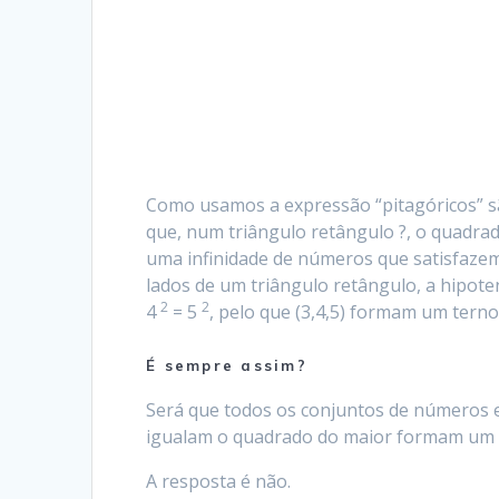
Como usamos a expressão “pitagóricos” s
que, num triângulo retângulo ?, o quadra
uma infinidade de números que satisfazem
lados de um triângulo retângulo, a hipote
2
2
4
= 5
, pelo que (3,4,5) formam um terno
É sempre assim?
Será que todos os conjuntos de números
igualam o quadrado do maior formam um 
A resposta é não.