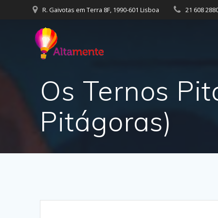
Skip
R. Gaivotas em Terra 8F, 1990-601 Lisboa
21 608 288
to
content
Os Ternos Pit
Pitágoras)