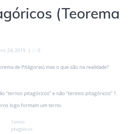
agóricos (Teorema
o 24, 2019
|
0
teorema de Pitágoras) mas o que são na realidade?
ão “ternos pitagóricos” e não “termos pitagóricos” ?.
meros logo formam um terno.
Ternos
pitagóricos