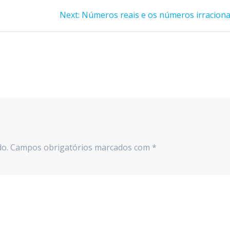
Next
Next:
Números reais e os números irraciona
post:
do.
Campos obrigatórios marcados com
*