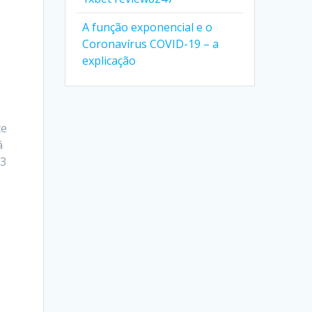
A função exponencial e o
Coronavírus COVID-19 – a
explicação
te
á
 3